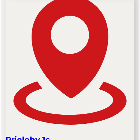
Prielohy 1c