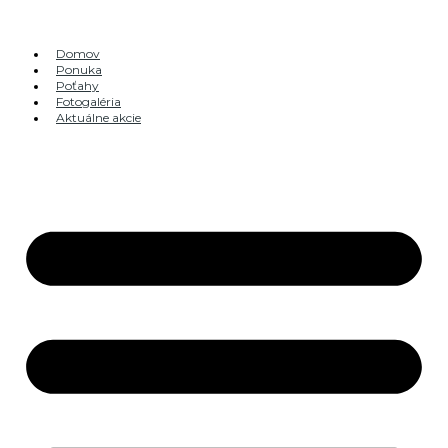
Preskočiť
na
obsah
Domov
Ponuka
Poťahy
Fotogaléria
Aktuálne akcie