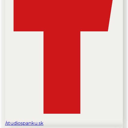
/studiospanku.sk