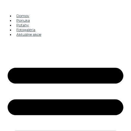
Preskočiť
na
obsah
Domov
Ponuka
Poťahy
Fotogaléria
Aktuálne akcie