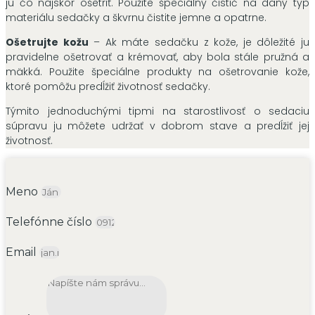
ju čo najskôr ošetriť. Použite špeciálny čistič na daný typ
materiálu sedačky a škvrnu čistite jemne a opatrne.
Ošetrujte kožu
– Ak máte sedačku z kože, je dôležité ju
pravidelne ošetrovať a krémovať, aby bola stále pružná a
mäkká. Použite špeciálne produkty na ošetrovanie kože,
ktoré pomôžu predĺžiť životnosť sedačky.
Týmito jednoduchými tipmi na starostlivosť o sedaciu
súpravu ju môžete udržať v dobrom stave a predĺžiť jej
životnosť.
Meno
Telefónne číslo
Email