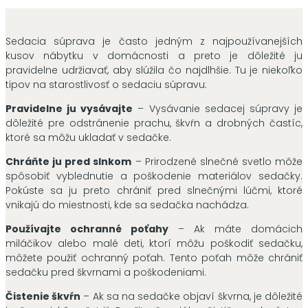
Sedacia súprava je často jedným z najpoužívanejších
kusov nábytku v domácnosti a preto je dôležité ju
pravidelne udržiavať, aby slúžila čo najdlhšie. Tu je niekoľko
tipov na starostlivosť o sedaciu súpravu:
Pravidelne ju vysávajte
– Vysávanie sedacej súpravy je
dôležité pre odstránenie prachu, škvŕn a drobných častíc,
ktoré sa môžu ukladať v sedačke.
Chráňte ju pred slnkom
– Prirodzené slnečné svetlo môže
spôsobiť vyblednutie a poškodenie materiálov sedačky.
Pokúste sa ju preto chrániť pred slnečnými lúčmi, ktoré
vnikajú do miestnosti, kde sa sedačka nachádza.
Používajte ochranné poťahy
– Ak máte domácich
miláčikov alebo malé deti, ktorí môžu poškodiť sedačku,
môžete použiť ochranný poťah. Tento poťah môže chrániť
sedačku pred škvrnami a poškodeniami.
Čistenie škvŕn
– Ak sa na sedačke objaví škvrna, je dôležité