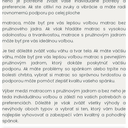
neho je potrebné zvážiť vaše individuálne potreby a
preferencie. Ak ste citliví na zvuky a vibrácie a máte radi
rovnomernú podporu po celej ploche
matraca, môže byť pre vás lepšou voľbou matrac bez
pružinového jadra. Ak však hľadáte matrac s vysokou
odolnosťou a trvanlivosťou, matrace s pružinovým jadrom
môže byť pre vás ideálnou voľbou.
Je tiež dôležité zvážiť vašu váhu a tvar tela. Ak máte väčšiu
váhu, môže byť pre vás lepšou voľbou matrac s pevnejším
pružinovým jadrom, ktorý dokáže poskytnúť väčšiu
podporu. Ak máte problémy so spánkom alebo trpíte na
bolesti chrbta, vybrať si matrac so správnou tvrdosťou a
podporou môže pomôcť zlepšiť kvalitu vašeho spánku.
Výber medzi matracom s pružinovým jadrom a bez neho je
teda individuálnou voľbou a záleží na vašich potrebách a
preferenciách. Dôležité je však zvážiť všetky výhody a
nevýhody oboch typov a vybrať si ten, ktorý vám bude
najlepšie vyhovovať a zabezpečí vám kvalitný a pohodlný
spánok.