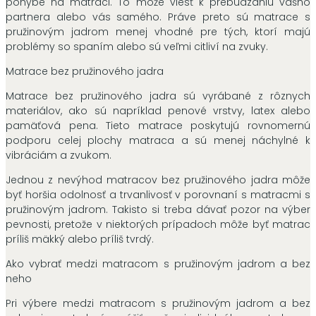
pohybe na matraci. To môže viesť k prebúdzaniu vášho
partnera alebo vás samého. Práve preto sú matrace s
pružinovým jadrom menej vhodné pre tých, ktorí majú
problémy so spaním alebo sú veľmi citliví na zvuky.
Matrace bez pružinového jadra
Matrace bez pružinového jadra sú vyrábané z rôznych
materiálov, ako sú napríklad penové vrstvy, latex alebo
pamäťová pena. Tieto matrace poskytujú rovnomernú
podporu celej plochy matraca a sú menej náchylné k
vibráciám a zvukom.
Jednou z nevýhod matracov bez pružinového jadra môže
byť horšia odolnosť a trvanlivosť v porovnaní s matracmi s
pružinovým jadrom. Takisto si treba dávať pozor na výber
pevnosti, pretože v niektorých prípadoch môže byť matrac
príliš mäkký alebo príliš tvrdý.
Ako vybrať medzi matracom s pružinovým jadrom a bez
neho
Pri výbere medzi matracom s pružinovým jadrom a bez