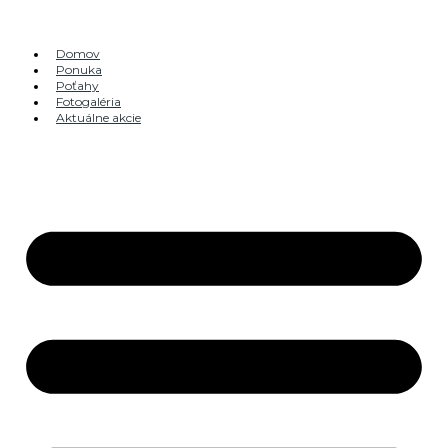
Preskočiť
na
obsah
Domov
Ponuka
Poťahy
Fotogaléria
Aktuálne akcie